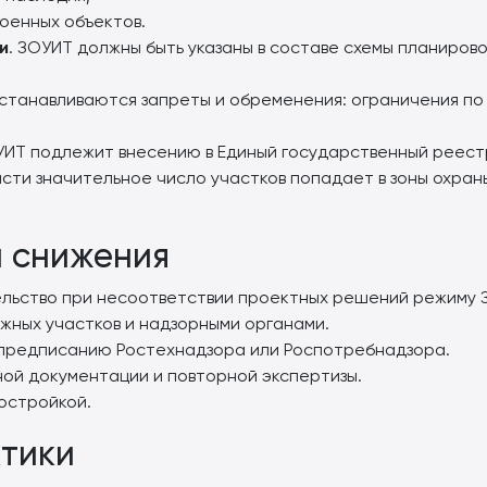
военных объектов.
и
. ЗОУИТ должны быть указаны в составе схемы планирово
устанавливаются запреты и обременения: ограничения по
УИТ подлежит внесению в Единый государственный реест
ласти значительное число участков попадает в зоны охра
и снижения
ельство при несоответствии проектных решений режиму 
жных участков и надзорными органами.
 предписанию Ростехнадзора или Роспотребнадзора.
ой документации и повторной экспертизы.
остройкой.
тики