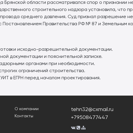
а Брянской области рассматривался спор о признании н
ударственного строительного надзора установила, что п
опровода среднего давления. Суд признал разрешение нез
с Постановлением Правительства РФ № 87 и Земельным ко
готовки исходно-разрешительной документации.
ной документации и пояснительной записке.
адзорными органами при необходимости.
 строгих ограничений строительства.
УИТ в ЕГРН перед началом проектирования.
tehn32@cxmail.ru
О компании
Контакты
+79508477447