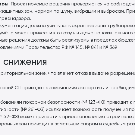
етры
. Проектируемые решения проверяются на соблюден
ащитных зон, нормам по шуму, вибрации и выбросам. Пр
требнадзора.
окументация должна учитывать охранные зоны трубопров
 учёта может привести к отказу в выдаче положительного з
тные решения должны быть реализуемы в пределах бюджет
овлениями Правительства РФ № 145, № 841 и № 369.
и снижения
риториальной зоне, что влечёт отказ в выдаче разрешен
аний СП приводит к замечаниям экспертизы и необходи
ованиям пожарной безопасности (№ 123-ФЗ) приводит к 
ивности (№ 261-ФЗ) исключает возможность получения по
№ 52-ФЗ) может привести к приостановлению строительс
хранных зон приводит к земельным спорам и судебным ра