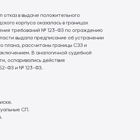
л отказ в выдаче положительного
ского корпуса оказалась в границах
ения требований № 123-ФЗ по ограждению
бласти выдала предписание об устранении
о плана, рассчитаны границы СЗЗ и
аключением. В аналогичной судебной
ти, оспаривались действия
52-ФЗ и № 123-ФЗ.
иске.
туальные СП.
.