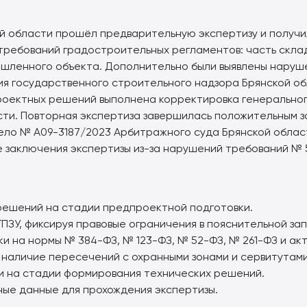
ой области прошёл предварительную экспертизу и получи
ребований градостроительных регламентов: часть склад
шленного объекта. Дополнительно были выявлены наруш
ция государственного строительного надзора Брянской о
оектных решений выполнена корректировка генеральног
ти. Повторная экспертиза завершилась положительным з
дело № А09-3187/2023 Арбитражного суда Брянской облас
е заключения экспертизы из-за нарушений требований № 
решений на стадии предпроектной подготовки.
ПЗУ, фиксируя правовые ограничения в пояснительной зап
и на нормы № 384-ФЗ, № 123-ФЗ, № 52-ФЗ, № 261-ФЗ и ак
наличие пересечений с охранными зонами и сервитутами
и на стадии формирования технических решений.
ные данные для прохождения экспертизы.