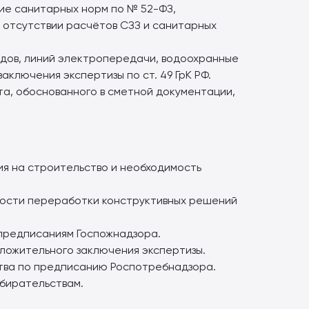
ие санитарных норм по № 52-ФЗ,
и отсутствии расчётов СЗЗ и санитарных
одов, линий электропередачи, водоохранные
аключения экспертизы по ст. 49 ГрК РФ.
а, обоснованного в сметной документации,
ия на строительство и необходимость
мости переработки конструктивных решений
предписаниям Госпожнадзора.
ложительного заключения экспертизы.
тва по предписанию Роспотребнадзора.
збирательствам.