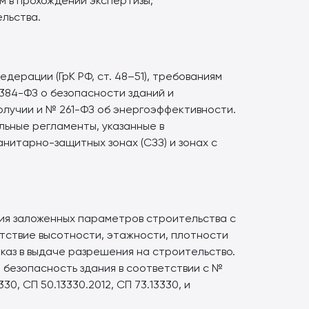
м в прохождении экспертизы,
льства.
ерации (ГрК РФ, ст. 48–51), требованиям
384-ФЗ о безопасности зданий и
лучии и № 261-ФЗ об энергоэффективности.
ьные регламенты, указанные в
анитарно-защитных зонах (СЗЗ) и зонах с
ия заложенных параметров строительства с
тствие высотности, этажности, плотности
тказ в выдаче разрешения на строительство.
 безопасность здания в соответствии с №
, СП 50.13330.2012, СП 73.13330, и