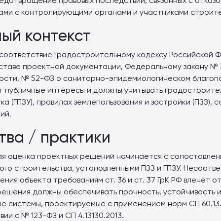
едотвращение правовых последствий, связанных с отказо
ами с контролирующими органами и участниками строите
ый контекст
оответствие Градостроительному кодексу Российской Фед
ставе проектной документации, Федеральному закону № 
ости, № 52-ФЗ о санитарно-эпидемиологическом благопо
 публичные интересы и должны учитывать градостроител
 (ГПЗУ), правилах землепользования и застройки (ПЗЗ), с
ий.
тва / практики
вая оценка проектных решений начинается с сопоставлен
о строительства, установленными ПЗЗ и ГПЗУ. Несоотве
ния объекта требованиям ст. 36 и ст. 37 ГрК РФ влечёт о
решения должны обеспечивать прочность, устойчивость и
 системы, проектируемые с применением норм СП 60.13330
и с № 123-ФЗ и СП 4.13130.2013.